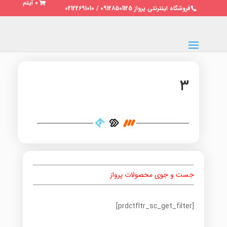
0 آیتم
فروشگاه اینترنتی پرواز 09128501125 / 02122691010
۳
جست و جوی محصولات پرواز
[prdctfltr_sc_get_filter]