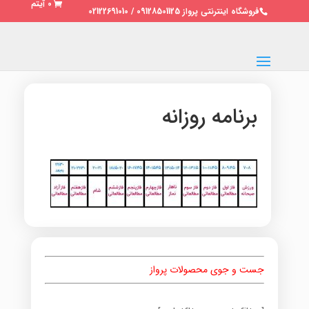
0 آیتم
فروشگاه اینترنتی پرواز 09128501125 / 02122691010
برنامه روزانه
جست و جوی محصولات پرواز