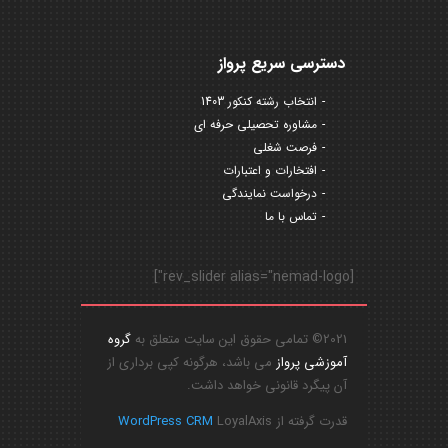
دسترسی سریع پرواز
انتخاب رشته کنکور 1403
مشاوره تحصیلی حرفه ای
فرصت شغلی
افتخارات و اعتبارات
درخواست نمایندگی
تماس با ما
[rev_slider alias="nemad-logo"]
2021© تمامی حقوق این سایت متعلق به
گروه
آموزشی پرواز
می باشد، هرگونه کپی برداری از
آن پیگرد قانونی خواهد داشت.
قدرت گرفته از
LoyalAxis
WordPress CRM