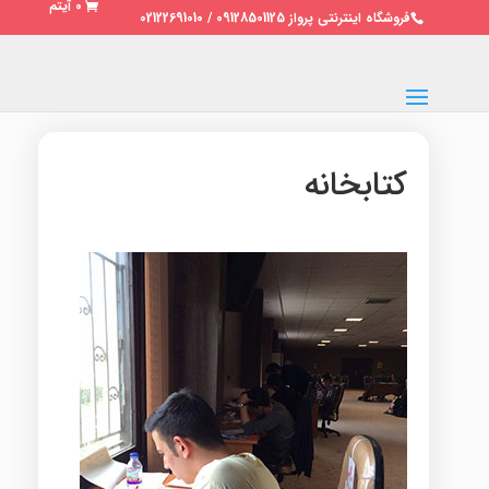
0 آیتم
فروشگاه اینترنتی پرواز 09128501125 / 02122691010
کتابخانه