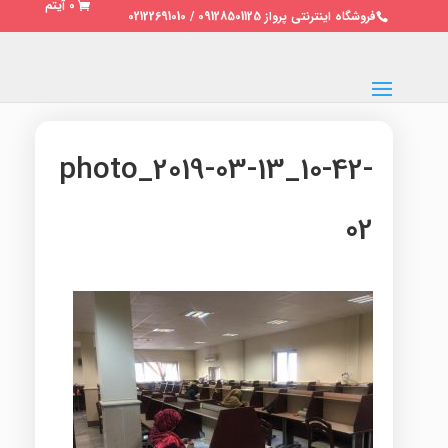
0 آیتم
فروشگاه اینترنتی پرواز 09128501125 / 02122691010
photo_2019-03-13_10-42-
02