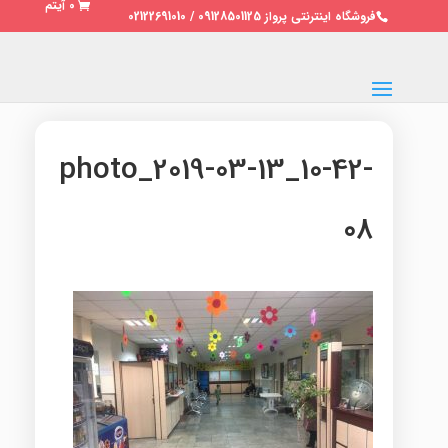
0 آیتم
فروشگاه اینترنتی پرواز 09128501125 / 02122691010
photo_2019-03-13_10-42-
08