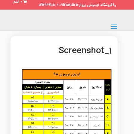
0 آیتم
فروشگاه اینترنتی پرواز 09128501125 / 02122691010
Screenshot_1