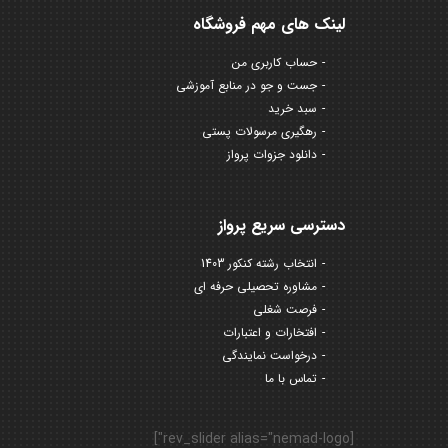
لینک های مهم فروشگاه
حساب کاربری من
جست و جو در منابع آموزشی
سبد خرید
رهگیری مرسولات پستی
دانلود جزوات پرواز
دسترسی سریع پرواز
انتخاب رشته کنکور 1403
مشاوره تحصیلی حرفه ای
فرصت شغلی
افتخارات و اعتبارات
درخواست نمایندگی
تماس با ما
[rev_slider alias="nemad-logo"]