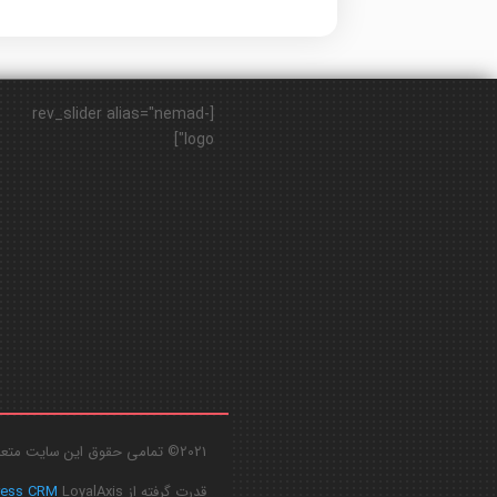
[rev_slider alias="nemad-
logo"]
2021© تمامی حقوق این سایت متعلق به
قدرت گرفته از
LoyalAxis
ress CRM