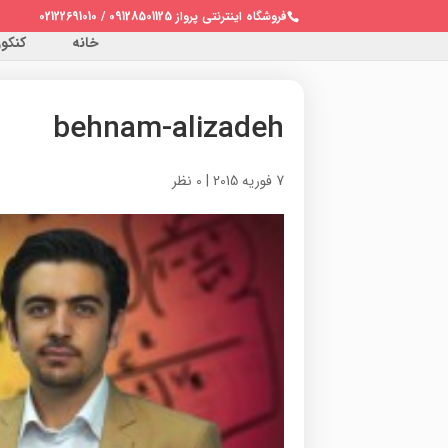
فروشگاه اینترنتی پرواز 09128501125 / 02122691010
خانه
کنکور 
behnam-alizadeh
7 فوریه 2015
|
0 نظر