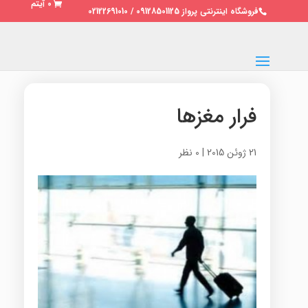
0 آیتم
فروشگاه اینترنتی پرواز 09128501125 / 02122691010
فرار مغزها
21 ژوئن 2015
|
0 نظر