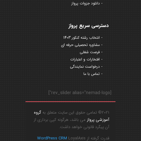
دانلود جزوات پرواز
دسترسی سریع پرواز
انتخاب رشته کنکور 1403
مشاوره تحصیلی حرفه ای
فرصت شغلی
افتخارات و اعتبارات
درخواست نمایندگی
تماس با ما
[rev_slider alias="nemad-logo"]
2021© تمامی حقوق این سایت متعلق به
گروه
آموزشی پرواز
می باشد، هرگونه کپی برداری از
آن پیگرد قانونی خواهد داشت.
قدرت گرفته از
LoyalAxis
WordPress CRM