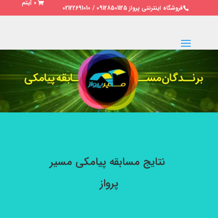
0 آیتم
فروشگاه اینترنتی پرواز 09128501125 / 02122691010
نتایج مسابقه پیامکی مسیر
پرواز