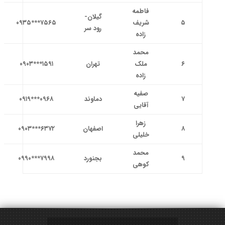
فاطمه
گیلان-
۵
شریف
۷۵۶۵***۰۹۳۵
رود سر
زاده
محمد
۶
ملک
تهران
۱۵۹۱***۰۹۰۳
زاده
صفیه
۷
دماوند
۰۹۶۸***۰۹۱۹
آقایی
زهرا
۸
اصفهان
۶۳۷۲***۰۹۰۳
خلیلی
محمد
۹
بجنورد
۷۹۹۸***۰۹۹۰
کوهی