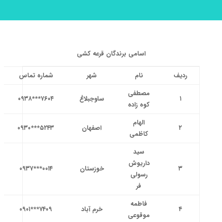
اسامی برندگان قرعه کشی
ردیف
نام
شهر
شماره تماس
مصطفی
۱
ساوجبلاغ
۷۶۰۴***۰۹۳۸
کوه زاده
الهام
۲
اصفهان
۵۲۴۳***۰۹۳۰
کاظمی
سید
داریوش
۳
خوزستان
۰۰۱۴***۰۹۳۷
رسولی
فر
فاطمه
۴
خرم آباد
۷۴۰۹***۰۹۰۱
موقوعی