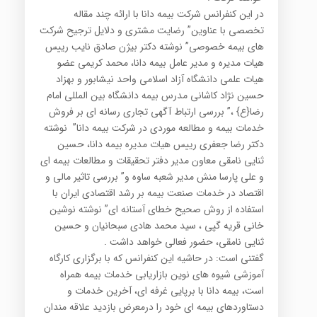
در این کنفرانس شرکت بیمه دانا با ارائه چند مقاله
تخصصی با عناوین” رضایت مشتری و دلایل ترجیح شرکت
های بیمه خصوصی” نوشته دکتر بیژن صادق نایب رییس
هیات مدیره و مدیر عامل بیمه دانا، محمد کریمی عضو
هیات علمی دانشگاه آزاد اسلامی واحد نیشابور و بهزاد
حسین نژاد کاشانی مدرس بیمه دانشگاه بین المللی امام
رضا{ع} ،” بررسی ارتباط آگهی تجاری رسانه ای بر فروش
خدمات بیمه و مطالعه موردی در شرکت بیمه دانا” نوشته
دکتر رضا جعفری رییس هیات مدیره بیمه دانا، حسین
ثنایی نامقی معاون مدیر دفتر تحقیقات و مطالعات بیمه ای
و علی پارسا منش مدیر شعبه ساوه و” بررسی تاثیر مالی و
اقتصاد در خدمات صنعت بیمه بر رشد اقتصادی ایران با
استفاده از روش صحیح خطای آستانه ای” نوشته نوشین
خانی قریه گپی ، سید محمد هادی سبحانیان و حسین
ثنایی نامقی، حضور فعالی خواهد داشت .
گفتنی است: در حاشیه این کنفرانس که با برگزاری کارگاه
آموزشی شیوه های نوین بازاریابی خدمات بیمه همراه
است، بیمه دانا با برپایی غرفه ای، آخرین خدمات و
دستاوردهای بیمه ای خود را درمعرض بازدید علاقه مندان