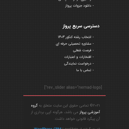
دانلود جزوات پرواز
دسترسی سریع پرواز
انتخاب رشته کنکور 1403
مشاوره تحصیلی حرفه ای
فرصت شغلی
افتخارات و اعتبارات
درخواست نمایندگی
تماس با ما
[rev_slider alias="nemad-logo"]
2021© تمامی حقوق این سایت متعلق به
گروه
آموزشی پرواز
می باشد، هرگونه کپی برداری از
آن پیگرد قانونی خواهد داشت.