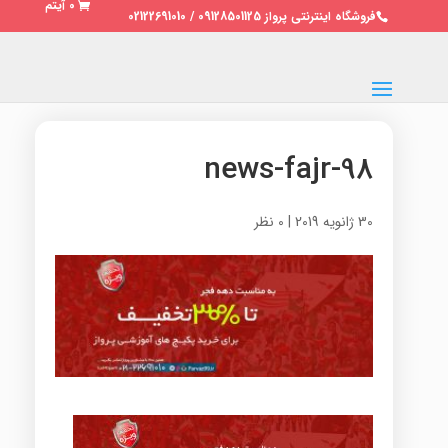
0 آیتم
فروشگاه اینترنتی پرواز 09128501125 / 02122691010
news-fajr-98
30 ژانویه 2019
|
0 نظر