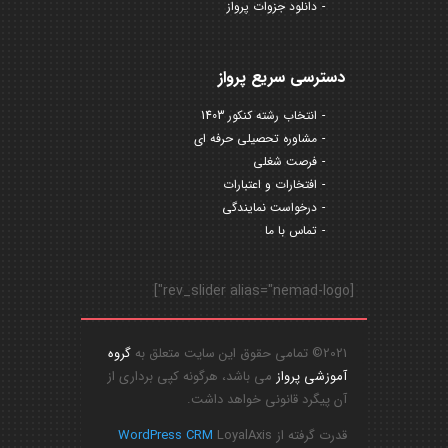
دانلود جزوات پرواز
دسترسی سریع پرواز
انتخاب رشته کنکور 1403
مشاوره تحصیلی حرفه ای
فرصت شغلی
افتخارات و اعتبارات
درخواست نمایندگی
تماس با ما
[rev_slider alias="nemad-logo"]
2021© تمامی حقوق این سایت متعلق به
گروه
آموزشی پرواز
می باشد، هرگونه کپی برداری از
آن پیگرد قانونی خواهد داشت.
قدرت گرفته از
LoyalAxis
WordPress CRM