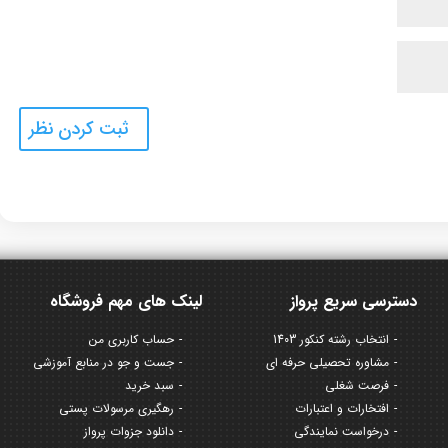
دسترسی سریع پرواز
لینک های مهم فروشگاه
انتخاب رشته کنکور 1403
حساب کاربری من
مشاوره تحصیلی حرفه ای
جست و جو در منابع آموزشی
فرصت شغلی
سبد خرید
افتخارات و اعتبارات
رهگیری مرسولات پستی
درخواست نمایندگی
دانلود جزوات پرواز