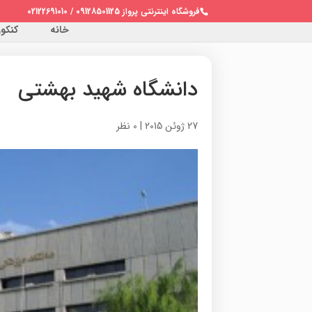
فروشگاه اینترنتی پرواز 09128501125 / 02122691010
خانه
کنکور 
دانشگاه شهید بهشتی
27 ژوئن 2015
|
0 نظر