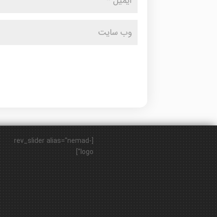
[rev_slider alias="nemad-
logo"]