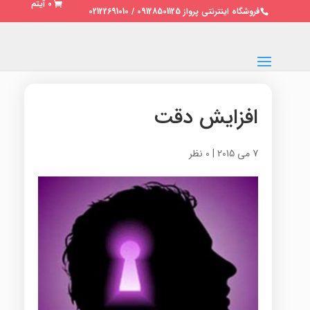
0 آیتم
فروشگاه اینترنتی پرواز 09128501125 / 02122691010
افزایش دقت
7 می 2015
|
0 نظر