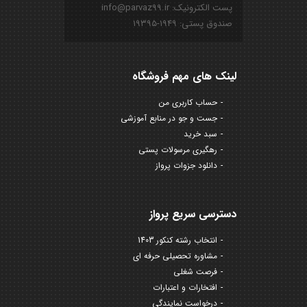
پست الکترونیک: info@parvaz99.ir
صندوق پستی: ۱۹۴۹-۱۹۳۹۵
لینک های مهم فروشگاه
حساب کاربری من
جست و جو در منابع آموزشی
سبد خرید
رهگیری مرسولات پستی
دانلود جزوات پرواز
دسترسی سریع پرواز
انتخاب رشته کنکور 1403
مشاوره تحصیلی حرفه ای
فرصت شغلی
افتخارات و اعتبارات
درخواست نمایندگی