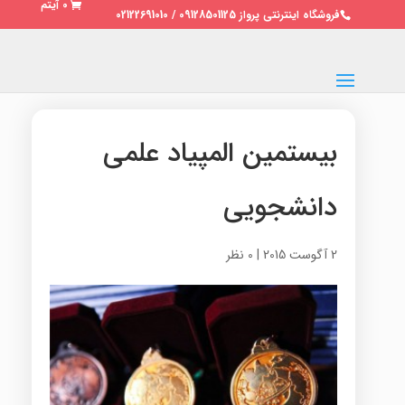
0 آیتم
فروشگاه اینترنتی پرواز 09128501125 / 02122691010
بیستمین المپیاد علمی
دانشجویی
2 آگوست 2015
|
0 نظر