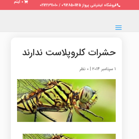
0 آیتم
فروشگاه اینترنتی پرواز 09128501125 / 02122691010
حشرات کلروپلاست ندارند
1 سپتامبر 2014
|
0 نظر