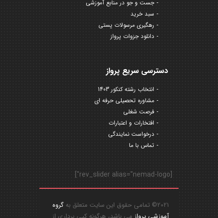
جست و جو در منابع آموزشی
سبد خرید
رهگیری مرسولات پستی
دانلود جزوات پرواز
دسترسی سریع پرواز
انتخاب رشته کنکور 1403
مشاوره تحصیلی حرفه ای
فرصت شغلی
افتخارات و اعتبارات
درخواست نمایندگی
تماس با ما
[rev_slider alias="nemad-logo"]
2021© تمامی حقوق این سایت متعلق به
گروه
آموزشی پرواز
می باشد، هرگونه کپی برداری از