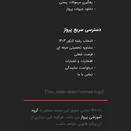
رهگیری مرسولات پستی
دانلود جزوات پرواز
دسترسی سریع پرواز
انتخاب رشته کنکور 1403
مشاوره تحصیلی حرفه ای
فرصت شغلی
افتخارات و اعتبارات
درخواست نمایندگی
تماس با ما
[rev_slider alias="nemad-logo"]
2021© تمامی حقوق این سایت متعلق به
گروه
آموزشی پرواز
می باشد، هرگونه کپی برداری از
آن پیگرد قانونی خواهد داشت.