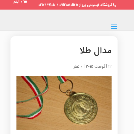
0 آیتم
فروشگاه اینترنتی پرواز 09128501125 / 02122691010
مدال طلا
12 آگوست 2015
|
0 نظر