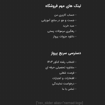
لینک های مهم فروشگاه
حساب کاربری من
جست و جو در منابع آموزشی
سبد خرید
رهگیری مرسولات پستی
دانلود جزوات پرواز
دسترسی سریع پرواز
انتخاب رشته کنکور 1403
مشاوره تحصیلی حرفه ای
فرصت شغلی
افتخارات و اعتبارات
درخواست نمایندگی
تماس با ما
[rev_slider alias="nemad-logo"]