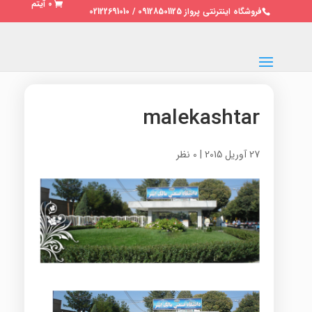
0 آیتم
فروشگاه اینترنتی پرواز 09128501125 / 02122691010
malekashtar
27 آوریل 2015
|
0 نظر