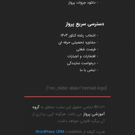
دانلود جزوات پرواز
دسترسی سریع پرواز
انتخاب رشته کنکور 1403
مشاوره تحصیلی حرفه ای
فرصت شغلی
افتخارات و اعتبارات
درخواست نمایندگی
تماس با ما
[rev_slider alias="nemad-logo"]
2021© تمامی حقوق این سایت متعلق به
گروه
آموزشی پرواز
می باشد، هرگونه کپی برداری از
آن پیگرد قانونی خواهد داشت.
قدرت گرفته از
LoyalAxis
WordPress CRM