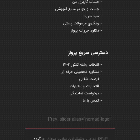
حساب کاربری من
جست و جو در منابع آموزشی
سبد خرید
رهگیری مرسولات پستی
دانلود جزوات پرواز
دسترسی سریع پرواز
انتخاب رشته کنکور 1403
مشاوره تحصیلی حرفه ای
فرصت شغلی
افتخارات و اعتبارات
درخواست نمایندگی
تماس با ما
[rev_slider alias="nemad-logo"]
2021© تمامی حقوق این سایت متعلق به
گروه