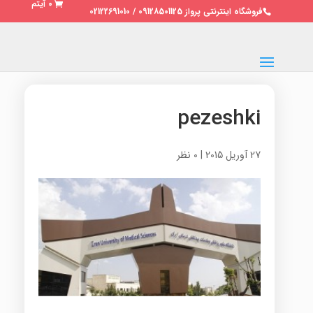
0 آیتم
فروشگاه اینترنتی پرواز 09128501125 / 02122691010
pezeshki
27 آوریل 2015
|
0 نظر