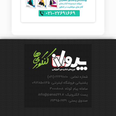
شماره تماس : ۲۲۶۹۱۰۱۰-(۰۲۱)
پشتیبانی فروشگاه اینترنتی: ۰۹۱۲۸۵۰۱۱۲۵
سامانه پیام کوتاه: ۳۰۰۰۸۰۰۸
پست الکترونیک: info@parvaz99.ir
صندوق پستی: ۱۹۴۹-۱۹۳۹۵