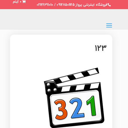
0 آیتم
فروشگاه اینترنتی پرواز 09128501125 / 02122691010
۱۲۳