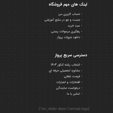
لینک های مهم فروشگاه
حساب کاربری من
جست و جو در منابع آموزشی
سبد خرید
رهگیری مرسولات پستی
دانلود جزوات پرواز
دسترسی سریع پرواز
انتخاب رشته کنکور 1403
مشاوره تحصیلی حرفه ای
فرصت شغلی
افتخارات و اعتبارات
درخواست نمایندگی
تماس با ما
[rev_slider alias="nemad-logo"]