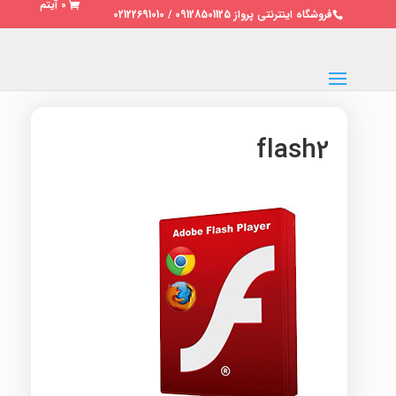
0 آیتم
فروشگاه اینترنتی پرواز 09128501125 / 02122691010
flash2