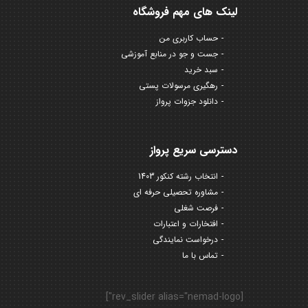
لینک های مهم فروشگاه
حساب کاربری من
جست و جو در منابع آموزشی
سبد خرید
رهگیری مرسولات پستی
دانلود جزوات پرواز
دسترسی سریع پرواز
انتخاب رشته کنکور 1403
مشاوره تحصیلی حرفه ای
فرصت شغلی
افتخارات و اعتبارات
درخواست نمایندگی
تماس با ما
[rev_slider alias="nemad-logo"]