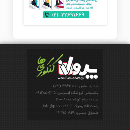
شماره تماس : ۲۲۶۹۱۰۱۰-(۰۲۱)
پشتیبانی فروشگاه اینترنتی: ۰۹۱۲۸۵۰۱۱۲۵
سامانه پیام کوتاه: ۳۰۰۰۸۰۰۸
پست الکترونیک: info@parvaz99.ir
صندوق پستی: ۱۹۴۹-۱۹۳۹۵