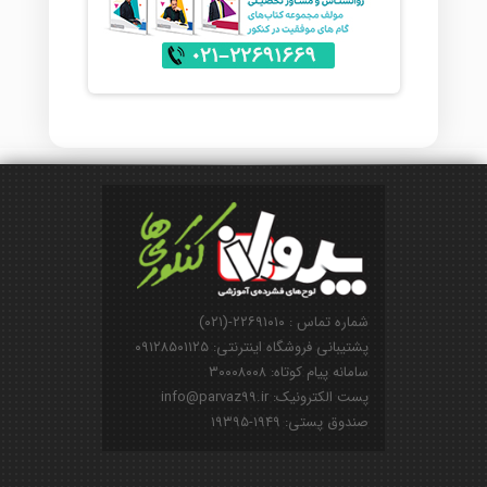
شماره تماس : ۲۲۶۹۱۰۱۰-(۰۲۱)
پشتیبانی فروشگاه اینترنتی: ۰۹۱۲۸۵۰۱۱۲۵
سامانه پیام کوتاه: ۳۰۰۰۸۰۰۸
پست الکترونیک: info@parvaz99.ir
صندوق پستی: ۱۹۴۹-۱۹۳۹۵