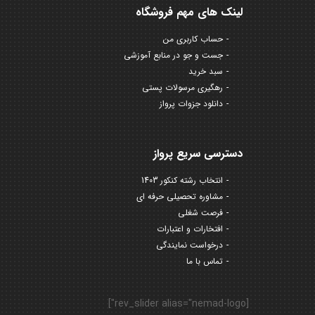
لینک های مهم فروشگاه
حساب کاربری من
جست و جو در منابع آموزشی
سبد خرید
رهگیری مرسولات پستی
دانلود جزوات پرواز
دسترسی سریع پرواز
انتخاب رشته کنکور 1403
مشاوره تحصیلی حرفه ای
فرصت شغلی
افتخارات و اعتبارات
درخواست نمایندگی
تماس با ما
[rev_slider alias="nemad-logo"]