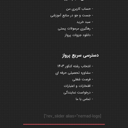
حساب کاربری من
جست و جو در منابع آموزشی
سبد خرید
رهگیری مرسولات پستی
دانلود جزوات پرواز
دسترسی سریع پرواز
انتخاب رشته کنکور 1403
مشاوره تحصیلی حرفه ای
فرصت شغلی
افتخارات و اعتبارات
درخواست نمایندگی
تماس با ما
[rev_slider alias="nemad-logo"]