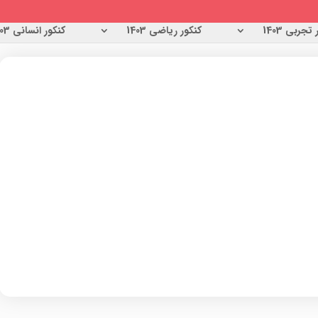
تجربی 1403
کنکور ریاضی 1403
کنکور انسانی 1403