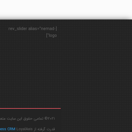
[rev_slider alias="nemad-
logo"]
2021© تمامی حقوق این سایت متعلق به
قدرت گرفته از
LoyalAxis
ress CRM