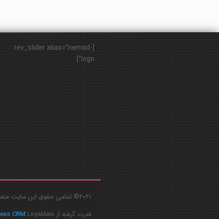
[rev_slider alias="nemad-
logo"]
2021© تمامی حقوق این سایت متعلق به
قدرت گرفته از
LoyalAxis
ress CRM