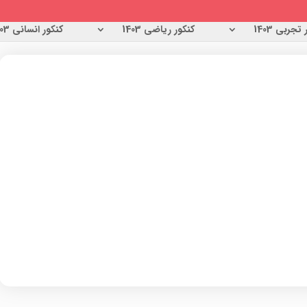
تجربی 1403
کنکور ریاضی 1403
کنکور انسانی 1403