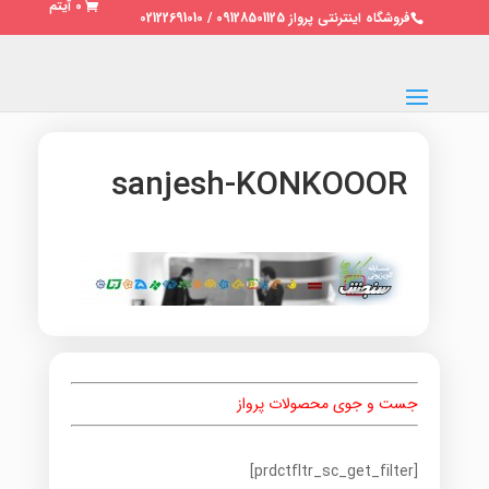
0 آیتم
فروشگاه اینترنتی پرواز 09128501125 / 02122691010
sanjesh-KONKOOOR
جست و جوی محصولات پرواز
[prdctfltr_sc_get_filter]