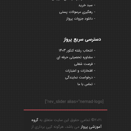
سبد خرید
رهگیری مرسولات پستی
دانلود جزوات پرواز
دسترسی سریع پرواز
انتخاب رشته کنکور 1403
مشاوره تحصیلی حرفه ای
فرصت شغلی
افتخارات و اعتبارات
درخواست نمایندگی
تماس با ما
[rev_slider alias="nemad-logo"]
2021© تمامی حقوق این سایت متعلق به
گروه
آموزشی پرواز
می باشد، هرگونه کپی برداری از