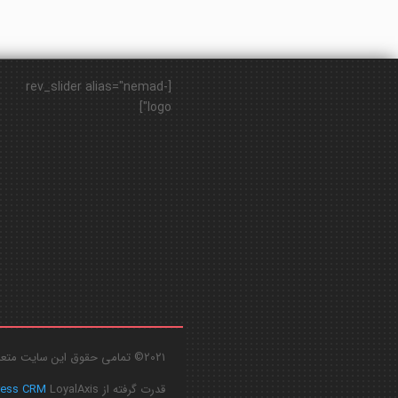
[rev_slider alias="nemad-
logo"]
2021© تمامی حقوق این سایت متعلق به
قدرت گرفته از
LoyalAxis
ress CRM