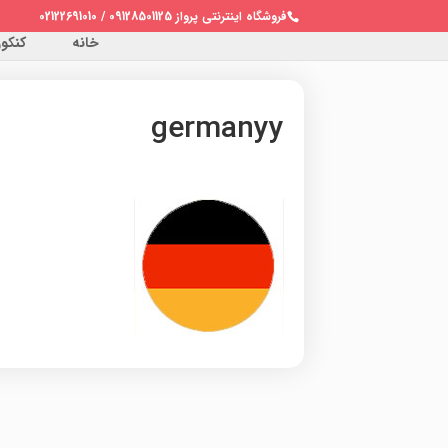
فروشگاه اینترنتی پرواز 09128501125 / 02122691010
خانه
کنکور 
germanyy