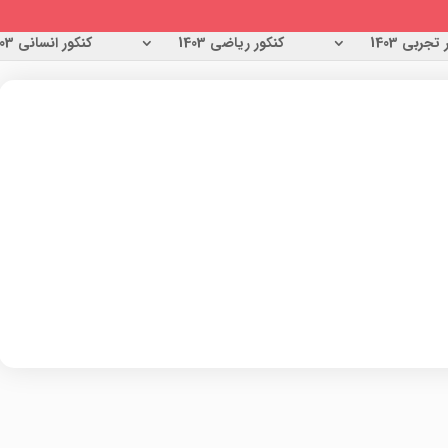
تجربی 1403
کنکور ریاضی 1403
کنکور انسانی 1403