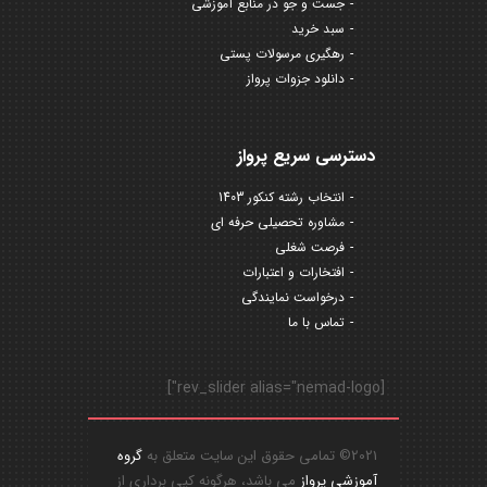
جست و جو در منابع آموزشی
سبد خرید
رهگیری مرسولات پستی
دانلود جزوات پرواز
دسترسی سریع پرواز
انتخاب رشته کنکور 1403
مشاوره تحصیلی حرفه ای
فرصت شغلی
افتخارات و اعتبارات
درخواست نمایندگی
تماس با ما
[rev_slider alias="nemad-logo"]
2021© تمامی حقوق این سایت متعلق به
گروه
آموزشی پرواز
می باشد، هرگونه کپی برداری از