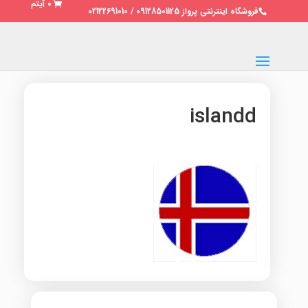
0 آیتم
فروشگاه اینترنتی پرواز 09128501125 / 02122691010
islandd