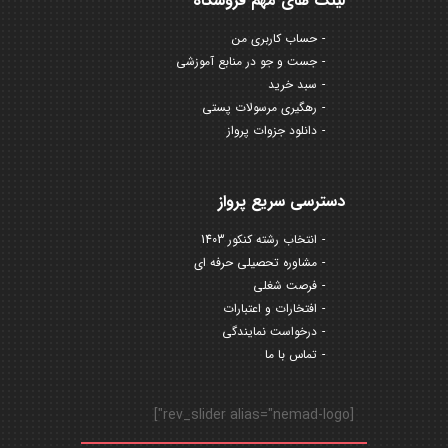
لینک های مهم فروشگاه
حساب کاربری من
جست و جو در منابع آموزشی
سبد خرید
رهگیری مرسولات پستی
دانلود جزوات پرواز
دسترسی سریع پرواز
انتخاب رشته کنکور 1403
مشاوره تحصیلی حرفه ای
فرصت شغلی
افتخارات و اعتبارات
درخواست نمایندگی
تماس با ما
[rev_slider alias="nemad-logo"]