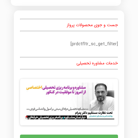
جست و جوی محصولات پرواز
[prdctfltr_sc_get_filter]
خدمات مشاوره تحصیلی