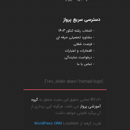
دسترسی سریع پرواز
انتخاب رشته کنکور 1403
مشاوره تحصیلی حرفه ای
فرصت شغلی
افتخارات و اعتبارات
درخواست نمایندگی
تماس با ما
[rev_slider alias="nemad-logo"]
2021© تمامی حقوق این سایت متعلق به
گروه
آموزشی پرواز
می باشد، هرگونه کپی برداری از
آن پیگرد قانونی خواهد داشت.
قدرت گرفته از
LoyalAxis
WordPress CRM