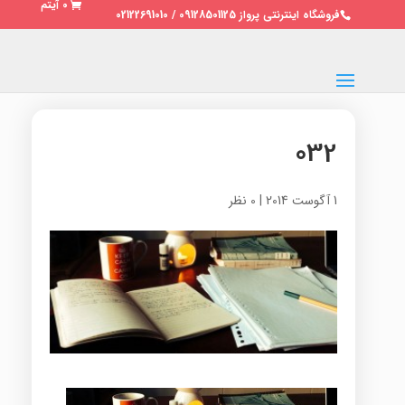
0 آیتم
فروشگاه اینترنتی پرواز 09128501125 / 02122691010
032
1 آگوست 2014
|
0 نظر