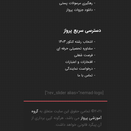
رهگیری مرسولات پستی
دانلود جزوات پرواز
دسترسی سریع پرواز
انتخاب رشته کنکور 1403
مشاوره تحصیلی حرفه ای
فرصت شغلی
افتخارات و اعتبارات
درخواست نمایندگی
تماس با ما
[rev_slider alias="nemad-logo"]
2021© تمامی حقوق این سایت متعلق به
گروه
آموزشی پرواز
می باشد، هرگونه کپی برداری از
آن پیگرد قانونی خواهد داشت.