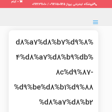
0 آیتم
فروشگاه اینترنتی پرواز 09128501125 / 02122691010
%d8%a7%d8%b7%d9%8
4%d8%a7%d8%b9%db%
8c%d9%87-
%d9%be%d8%b1%d9%88
%d8%a7%d8%b2