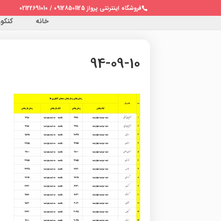
فروشگاه اینترنتی پرواز 09128501125 / 02122691010
خانه
کنکور 
94-09-10