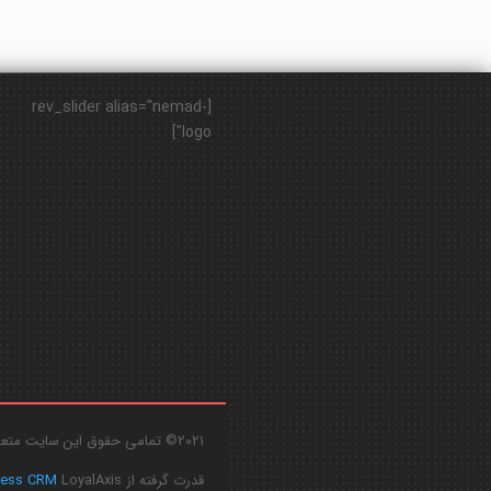
[rev_slider alias="nemad-
logo"]
2021© تمامی حقوق این سایت متعلق به
قدرت گرفته از
LoyalAxis
ress CRM