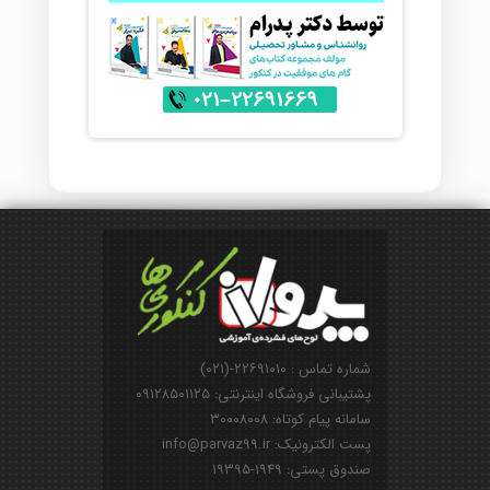
شماره تماس : ۲۲۶۹۱۰۱۰-(۰۲۱)
پشتیبانی فروشگاه اینترنتی: ۰۹۱۲۸۵۰۱۱۲۵
سامانه پیام کوتاه: ۳۰۰۰۸۰۰۸
پست الکترونیک: info@parvaz99.ir
صندوق پستی: ۱۹۴۹-۱۹۳۹۵