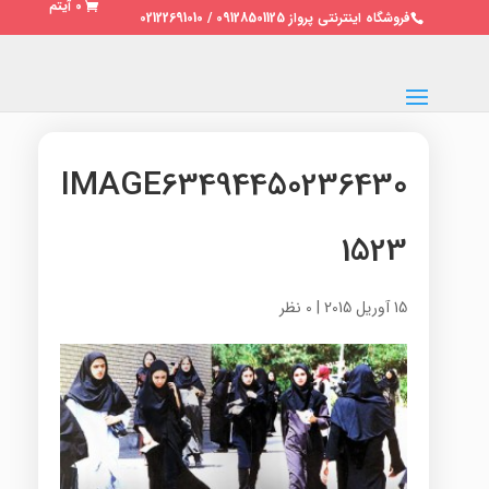
0 آیتم
فروشگاه اینترنتی پرواز 09128501125 / 02122691010
IMAGE63494450236430
1523
15 آوریل 2015
|
0 نظر