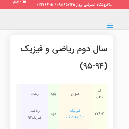
0 آیتم
فروشگاه اینترنتی پرواز 09128501125 / 02122691010
سال دوم ریاضی و فیزیک
(۹۴-۹۵)
کد
عنوان
پایه
رشته
کتاب
فیزیک
ریاضی
۲۲۶٫۲
دوم
۲وآزمایشگاه
فیزیک۹۳