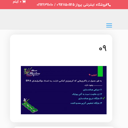
0 آیتم
فروشگاه اینترنتی پرواز 09128501125 / 02122691010
۰۹