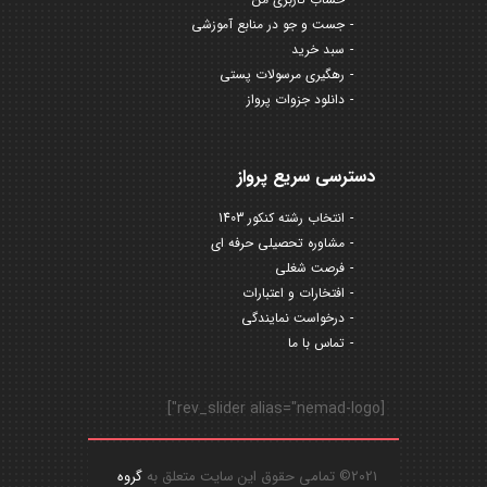
جست و جو در منابع آموزشی
سبد خرید
رهگیری مرسولات پستی
دانلود جزوات پرواز
دسترسی سریع پرواز
انتخاب رشته کنکور 1403
مشاوره تحصیلی حرفه ای
فرصت شغلی
افتخارات و اعتبارات
درخواست نمایندگی
تماس با ما
[rev_slider alias="nemad-logo"]
2021© تمامی حقوق این سایت متعلق به
گروه