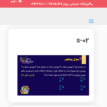
0 آیتم
فروشگاه اینترنتی پرواز 09128501125 / 02122691010
02-s