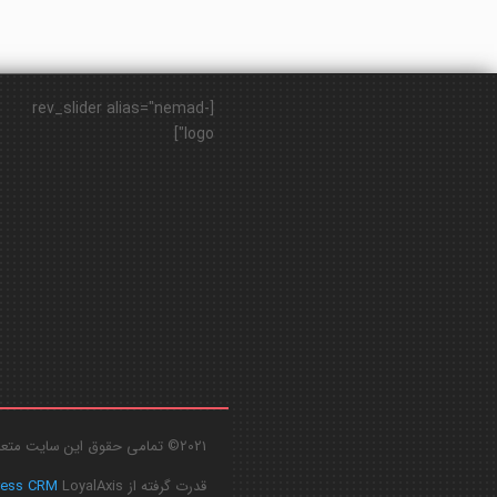
[rev_slider alias="nemad-
logo"]
2021© تمامی حقوق این سایت متعلق به
قدرت گرفته از
LoyalAxis
ress CRM