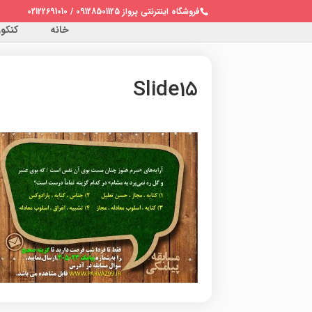
فروشگاه اینترنتی پرواز 09128501125 / 02122691010
خانه
کنکور 
Slide15