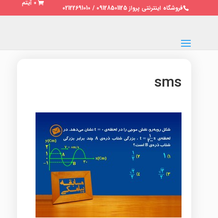
0 آیتم
فروشگاه اینترنتی پرواز 09128501125 / 02122691010
sms