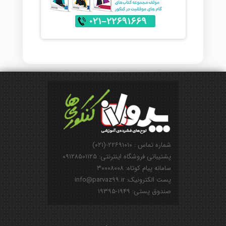
شماره تماس : ۲۲۶۹۱۰۱۰-(۰۲۱)
پشتیبانی فروشگاه اینترنتی: ۰۹۱۲۸۵۰۱۱۲۵
سامانه پیام کوتاه: ۳۰۰۰۸۰۰۸
پست الکترونیک: info@parvaz99.ir
صندوق پستی: ۱۹۴۹-۱۹۳۹۵