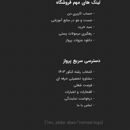
لینک های مهم فروشگاه
حساب کاربری من
جست و جو در منابع آموزشی
سبد خرید
رهگیری مرسولات پستی
دانلود جزوات پرواز
دسترسی سریع پرواز
انتخاب رشته کنکور 1403
مشاوره تحصیلی حرفه ای
فرصت شغلی
افتخارات و اعتبارات
درخواست نمایندگی
تماس با ما
[rev_slider alias="nemad-logo"]