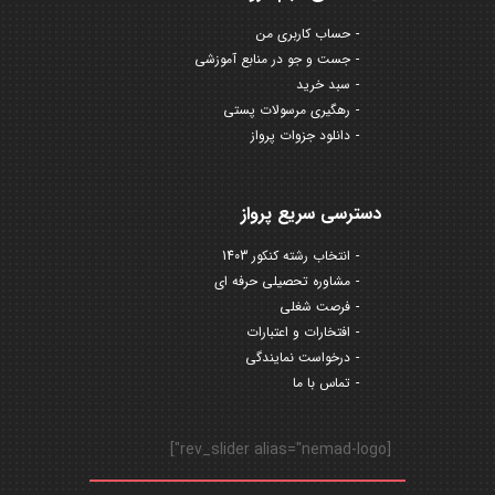
حساب کاربری من
جست و جو در منابع آموزشی
سبد خرید
رهگیری مرسولات پستی
دانلود جزوات پرواز
دسترسی سریع پرواز
انتخاب رشته کنکور 1403
مشاوره تحصیلی حرفه ای
فرصت شغلی
افتخارات و اعتبارات
درخواست نمایندگی
تماس با ما
[rev_slider alias="nemad-logo"]