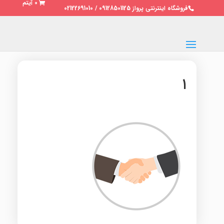
0 آیتم
فروشگاه اینترنتی پرواز 09128501125 / 02122691010
۱