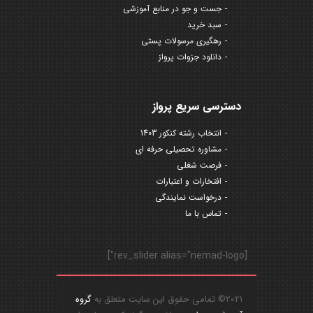
جست و جو در منابع آموزشی
سبد خرید
رهگیری مرسولات پستی
دانلود جزوات پرواز
دسترسی سریع پرواز
انتخاب رشته کنکور 1403
مشاوره تحصیلی حرفه ای
فرصت شغلی
افتخارات و اعتبارات
درخواست نمایندگی
تماس با ما
[rev_slider alias="nemad-logo"]
2021© تمامی حقوق این سایت متعلق به
گروه