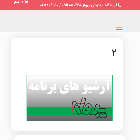
0 آیتم
فروشگاه اینترنتی پرواز 09128501125 / 02122691010
۲