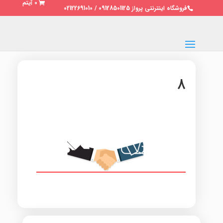
0 آیتم
فروشگاه اینترنتی پرواز 09128501125 / 02122691010
۸