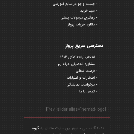
جست و جو در منابع آموزشی
سبد خرید
رهگیری مرسولات پستی
دانلود جزوات پرواز
دسترسی سریع پرواز
انتخاب رشته کنکور 1403
مشاوره تحصیلی حرفه ای
فرصت شغلی
افتخارات و اعتبارات
درخواست نمایندگی
تماس با ما
[rev_slider alias="nemad-logo"]
2021© تمامی حقوق این سایت متعلق به
گروه