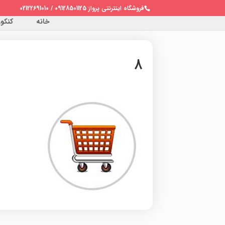
فروشگاه اینترنتی پرواز 09128501125 / 02122691010
خانه
کنکور 
۸