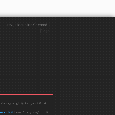
[rev_slider alias="nemad-
logo"]
2021© تمامی حقوق این سایت متعلق به
قدرت گرفته از
LoyalAxis
ress CRM