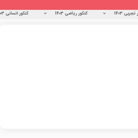
تجربی 1403
کنکور ریاضی 1403
کنکور انسانی 1403