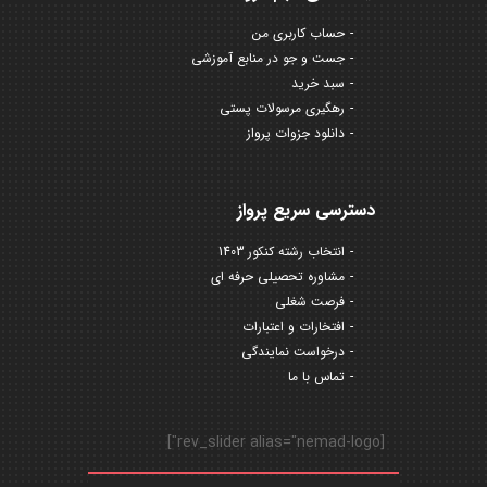
حساب کاربری من
جست و جو در منابع آموزشی
سبد خرید
رهگیری مرسولات پستی
دانلود جزوات پرواز
دسترسی سریع پرواز
انتخاب رشته کنکور 1403
مشاوره تحصیلی حرفه ای
فرصت شغلی
افتخارات و اعتبارات
درخواست نمایندگی
تماس با ما
[rev_slider alias="nemad-logo"]