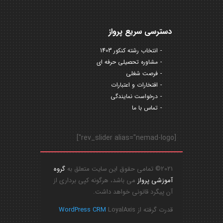
دسترسی سریع پرواز
انتخاب رشته کنکور 1403
مشاوره تحصیلی حرفه ای
فرصت شغلی
افتخارات و اعتبارات
درخواست نمایندگی
تماس با ما
[rev_slider alias="nemad-logo"]
2021© تمامی حقوق این سایت متعلق به
گروه
آموزشی پرواز
می باشد، هرگونه کپی برداری از
آن پیگرد قانونی خواهد داشت.
قدرت گرفته از
LoyalAxis
WordPress CRM