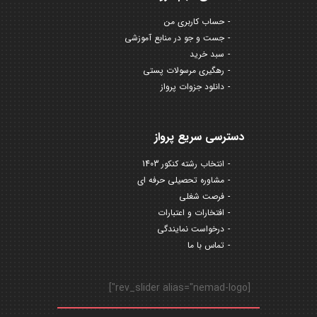
حساب کاربری من
جست و جو در منابع آموزشی
سبد خرید
رهگیری مرسولات پستی
دانلود جزوات پرواز
دسترسی سریع پرواز
انتخاب رشته کنکور 1403
مشاوره تحصیلی حرفه ای
فرصت شغلی
افتخارات و اعتبارات
درخواست نمایندگی
تماس با ما
[rev_slider alias="nemad-logo"]