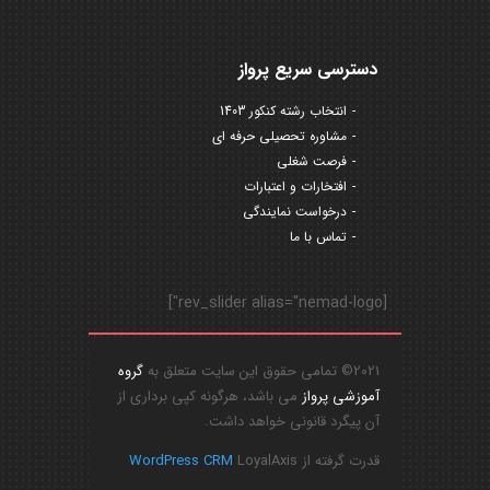
دسترسی سریع پرواز
انتخاب رشته کنکور 1403
مشاوره تحصیلی حرفه ای
فرصت شغلی
افتخارات و اعتبارات
درخواست نمایندگی
تماس با ما
[rev_slider alias="nemad-logo"]
2021© تمامی حقوق این سایت متعلق به
گروه
آموزشی پرواز
می باشد، هرگونه کپی برداری از
آن پیگرد قانونی خواهد داشت.
قدرت گرفته از
LoyalAxis
WordPress CRM