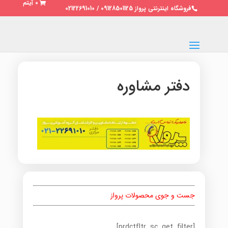
0 آیتم
فروشگاه اینترنتی پرواز 09128501125 / 02122691010
دفتر مشاوره
جست و جوی محصولات پرواز
[prdctfltr_sc_get_filter]